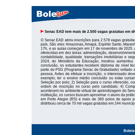
Senac EAD tem mais de 2.500 vagas gratuitas em d
O Senac EAD abriu inscrições para 2.578 vagas gratuitas
país. São eles: Amazonas, Amapá, Espírito Santo, Maranh
17h, e as aulas começam em 17 de novembro de 2025. As
oferecidas em dez áreas: administração, desenvolvimento
contabilidade, qualidade, transações imobiliárias e 
2024, do Ministério da Educação, mostrou aumento
conclusão, os estudantes recebem diploma de nível té
parte do PSG (Programa Senac de Gratuidade) voltado a 
pessoa. Antes de efetuar a inscrição, o interessado dev
exemplo, ter o ensino médio concluído ou estar cursa
Seleção por polo; 2) Seleção para o curso oferecido, co
ordem de inscrição no curso pelo candidato; 4) Comp
acontecem no ambiente virtual de aprendizagem do Sena
instituição, os cursos buscam aproximar o aluno da prát
em Porto Alegre (RS) e mais de 360 polos de apoio pr
distribuiu cerca de 70 mil vagas gratuitas em 244 municíp
Bolet