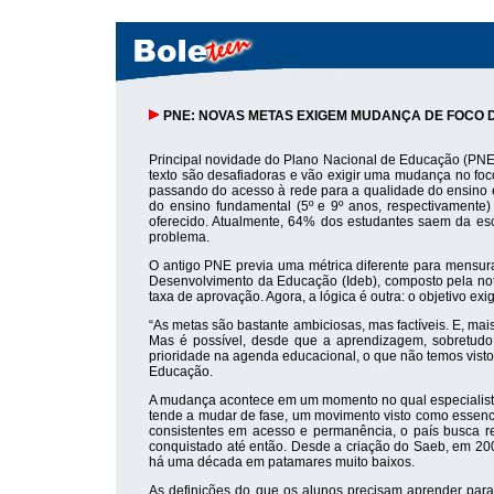
PNE: NOVAS METAS EXIGEM MUDANÇA DE FOCO 
Principal novidade do Plano Nacional de Educação (PN
texto são desafiadoras e vão exigir uma mudança no foco
passando do acesso à rede para a qualidade do ensino em 
do ensino fundamental (5º e 9º anos, respectivament
oferecido. Atualmente, 64% dos estudantes saem da es
problema.
O antigo PNE previa uma métrica diferente para mensur
Desenvolvimento da Educação (Ideb), composto pela no
taxa de aprovação. Agora, a lógica é outra: o objetivo e
“As metas são bastante ambiciosas, mas factíveis. E, ma
Mas é possível, desde que a aprendizagem, sobretudo 
prioridade na agenda educacional, o que não temos visto 
Educação.
A mudança acontece em um momento no qual especialista
tende a mudar de fase, um movimento visto como essenc
consistentes em acesso e permanência, o país busca r
conquistado até então. Desde a criação do Saeb, em 20
há uma década em patamares muito baixos.
As definições do que os alunos precisam aprender para