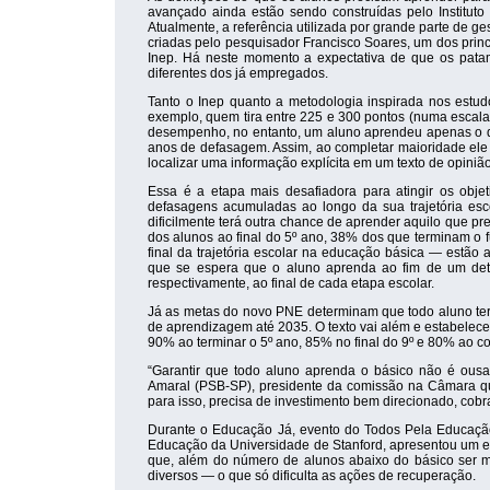
avançado ainda estão sendo construídas pelo Instituto
Atualmente, a referência utilizada por grande parte de g
criadas pelo pesquisador Francisco Soares, um dos princ
Inep. Há neste momento a expectativa de que os pata
diferentes dos já empregados.
Tanto o Inep quanto a metodologia inspirada nos estu
exemplo, quem tira entre 225 e 300 pontos (numa escala 
desempenho, no entanto, um aluno aprendeu apenas o qu
anos de defasagem. Assim, ao completar maioridade ele 
localizar uma informação explícita em um texto de opinião
Essa é a etapa mais desafiadora para atingir os ob
defasagens acumuladas ao longo da sua trajetória esc
dificilmente terá outra chance de aprender aquilo que
dos alunos ao final do 5º ano, 38% dos que terminam 
final da trajetória escolar na educação básica — estão
que se espera que o aluno aprenda ao fim de um de
respectivamente, ao final de cada etapa escolar.
Já as metas do novo PNE determinam que todo aluno termi
de aprendizagem até 2035. O texto vai além e estabele
90% ao terminar o 5º ano, 85% no final do 9º e 80% ao c
“Garantir que todo aluno aprenda o básico não é ousa
Amaral (PSB-SP), presidente da comissão na Câmara qu
para isso, precisa de investimento bem direcionado, cob
Durante o Educação Já, evento do Todos Pela Educação 
Educação da Universidade de Stanford, apresentou um est
que, além do número de alunos abaixo do básico ser m
diversos — o que só dificulta as ações de recuperação.