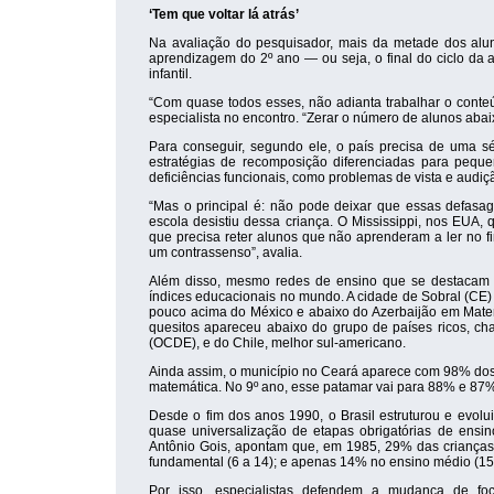
‘Tem que voltar lá atrás’
Na avaliação do pesquisador, mais da metade dos alu
aprendizagem do 2º ano — ou seja, o final do ciclo da 
infantil.
“Com quase todos esses, não adianta trabalhar o conteúd
especialista no encontro. “Zerar o número de alunos abaix
Para conseguir, segundo ele, o país precisa de uma s
estratégias de recomposição diferenciadas para peque
deficiências funcionais, como problemas de vista e audiç
“Mas o principal é: não pode deixar que essas defas
escola desistiu dessa criança. O Mississippi, nos EU
que precisa reter alunos que não aprenderam a ler no f
um contrassenso”, avalia.
Além disso, mesmo redes de ensino que se destacam 
índices educacionais no mundo. A cidade de Sobral (CE)
pouco acima do México e abaixo do Azerbaijão em Matemá
quesitos apareceu abaixo do grupo de países ricos, 
(OCDE), e do Chile, melhor sul-americano.
Ainda assim, o município no Ceará aparece com 98% do
matemática. No 9º ano, esse patamar vai para 88% e 87%
Desde o fim dos anos 1990, o Brasil estruturou e evolui
quase universalização de etapas obrigatórias de ensi
Antônio Gois, apontam que, em 1985, 29% das crianças
fundamental (6 a 14); e apenas 14% no ensino médio (15
Por isso, especialistas defendem a mudança de fo