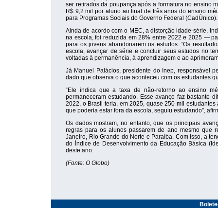
ser retirados da poupança após a formatura no ensino 
R$ 9,2 mil por aluno ao final de três anos do ensino mé
para Programas Sociais do Governo Federal (CadÚnico).
Ainda de acordo com o MEC, a distorção idade-série, in
na escola, foi reduzida em 28% entre 2022 e 2025 — pa
para os jovens abandonarem os estudos. “Os resultad
escola, avançar de série e concluir seus estudos no t
voltadas à permanência, à aprendizagem e ao aprimorame
Já Manuel Palácios, presidente do Inep, responsável p
dado que observa o que aconteceu com os estudantes que
“Ele indica que a taxa de não-retorno ao ensino m
permaneceram estudando. Esse avanço faz bastante dif
2022, o Brasil teria, em 2025, quase 250 mil estudante
que poderia estar fora da escola, seguiu estudando”, afir
Os dados mostram, no entanto, que os principais avan
regras para os alunos passarem de ano mesmo que rep
Janeiro, Rio Grande do Norte e Paraíba. Com isso, a te
do Índice de Desenvolvimento da Educação Básica (Ide
deste ano.
(Fonte: O Globo)
Bolet