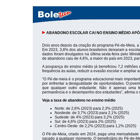
ABANDONO ESCOLAR CAI NO ENSINO MÉDIO APÓ
Dois anos depois da criação do programa Pé-de-Meia, a 
Em 2023, 3,8% dos alunos brasileiros deixaram a escola 
dados foram divulgados na última sexta-feira pelo Minis
de abandono caiu de 4,6%, a maior do país em 2023, pa
A poupança do ensino médio já beneficiou 7,2 milhões 
frequência às aulas, reduzir a evasão escolar e ampliar 
“O Pé-de-meia é o programa educacional mais important
por enfrentar a desigualdade de oportunidades. O jovem
que qualquer outro estudante. Não é apenas uma tr
permanência e o desempenho dos estudantes”, afirma o m
Veja a taxa de abandono no ensino médio
Norte: de 2,6% (2023) para 2,3% (2025)
Nordeste: de 3,7% (2023) para 2,1% (2025)
Sudeste: de 4% (2023) para 3,2% (2025)
Sul: de 4,6% (2023) para 2% (2025)
Centro-Oeste: de 2,2% (2023) para 1,2% (2025)
O Pé-de-Meia, criado em 2024, paga uma mensalidade d
sacado a qualquer momento. O beneficiário do Pé-de-Me