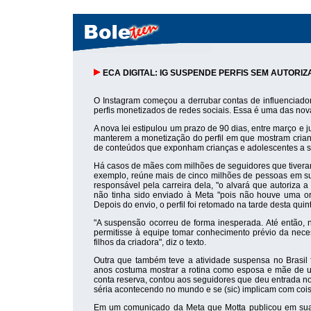
ECA DIGITAL: IG SUSPENDE PERFIS SEM AUTOR
O Instagram começou a derrubar contas de influenciadore
perfis monetizados de redes sociais. Essa é uma das nova
A nova lei estipulou um prazo de 90 dias, entre março e j
manterem a monetização do perfil em que mostram crianç
de conteúdos que exponham crianças e adolescentes a si
Há casos de mães com milhões de seguidores que tiveram 
exemplo, reúne mais de cinco milhões de pessoas em s
responsável pela carreira dela, "o alvará que autoriza a
não tinha sido enviado à Meta "pois não houve uma orie
Depois do envio, o perfil foi retomado na tarde desta quint
"A suspensão ocorreu de forma inesperada. Até então, 
permitisse à equipe tomar conhecimento prévio da nec
filhos da criadora", diz o texto.
Outra que também teve a atividade suspensa no Brasil 
anos costuma mostrar a rotina como esposa e mãe de um
conta reserva, contou aos seguidores que deu entrada no 
séria acontecendo no mundo e se (sic) implicam com cois
Em um comunicado da Meta que Motta publicou em sua