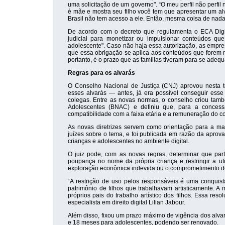
uma solicitação de um governo". “O meu perfil não perfi
é mãe e mostra seu filho você tem que apresentar um al
Brasil não tem acesso a ele. Então, mesma coisa de nada
De acordo com o decreto que regulamenta o ECA Digita
judicial para monetizar ou impulsionar conteúdos qu
adolescente". Caso não haja essa autorização, as empres
que essa obrigação se aplica aos conteúdos que forem m
portanto, é o prazo que as famílias tiveram para se ade
Regras para os alvarás
O Conselho Nacional de Justiça (CNJ) aprovou nesta t
esses alvarás — antes, já era possível conseguir ess
colegas. Entre as novas normas, o conselho criou tamb
Adolescentes (BNAC) e definiu que, para a concess
compatibilidade com a faixa etária e a remuneração do c
As novas diretrizes servem como orientação para a ma
juízes sobre o tema, e foi publicada em razão da aprov
crianças e adolescentes no ambiente digital.
O juiz pode, com as novas regras, determinar que pa
poupança no nome da própria criança e restringir a uti
exploração econômica indevida ou o comprometimento do
“A restrição de uso pelos responsáveis é uma conquis
patrimônio de filhos que trabalhavam artisticamente. 
próprios pais do trabalho artístico dos filhos. Essa re
especialista em direito digital Lilian Jabour.
Além disso, fixou um prazo máximo de vigência dos alva
e 18 meses para adolescentes, podendo ser renovado.