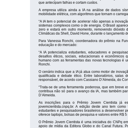
que antecipam falhas e cortam custos.
A empresa utiliza ainda a IA na análise de dados sís
mobilidade elétrica, com algoritmos que tornam o carrega
“A IA tem o potencial de acelerar não apenas a inovaç
sistemas complexos como o de energia. O Brasil aparece
zero e estará em outro momento, removendo dióxido d
Climáticas da Shell, David Hone, durante o lançamento d
Para Vanessa Ronchi, coordenadora do prêmio na Funda
educação e do mercado:
“A IA potencializa estudantes, educadores e pesqui
desafios éticos, sociais, educacionais e econômicos
humano com as ferramentas das novas tecnologias é um
Ronchi.
O cenário indica que a IA já atua como motor de inovaç
qualificada e debate ético. Entre laboratórios, salas
responsável, de acordo com Cassiano D’Almeida, do Con
“Trata-se de uma ferramenta poderosa, que em breve es
contribua não só para o avanço da IA, mas também par
D’Almeida.
As inscrições para o Prêmio Jovem Cientista já e
jovemcientista.cnpq.br. A edição deste ano tem como 
estudantes e pesquisadores brasileiros a desenvolver pr
oferece laptops, bolsas de pesquisa e valores entre R$ 5 
O Prêmio Jovem Cientista é uma iniciativa do CNPq em
apoio de mídia da Editora Globo e do Canal Futura. P