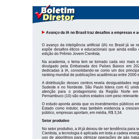
Avanço da IA no Brasil traz desafios a empresas e a
O avanço da inteligência artificial (IA) no Brasil já se
expõe desafios éticos e educacionais que ainda estão
edição do Prêmio Jovem Cientista.
Na academia, o tema tem se tornado cada vez mais ex
divulgado pela Embaixada dos Países Baixos em 20
dedicadas à IA, consolidando-se como um dos principa
ranking mundial de publicações acadêmicas entre 2000 
A distribuição desses centros revela desigualdades r
Sudeste e no Nordeste. São Paulo lidera com 41 un
atenção para o protagonismo da Região Norte em p
Pernambuco (10) são outros estados com peso relevante
O estudo aponta ainda que os investimentos públicos e
Estado como indutor, mas também evidencia a crescent
público, empresas aportam, em média, R$ 3,34.
Setor produtivo
No setor produtivo, a IA já deixou de ser tendência para 
Cientista, a tecnologia é aplicada em toda a cadeia ener
uso de algoritmos para otimizar operações de gás natur